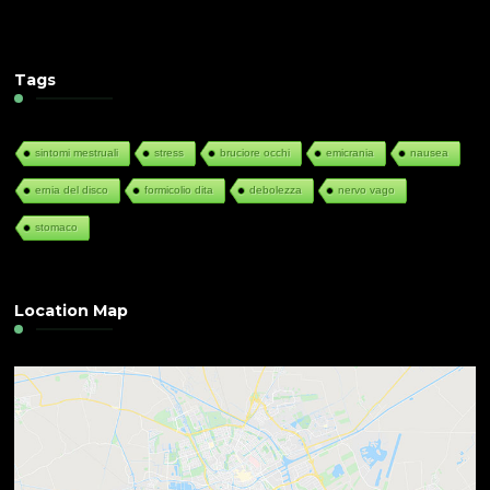
Tags
sintomi mestruali
stress
bruciore occhi
emicrania
nausea
ernia del disco
formicolio dita
debolezza
nervo vago
stomaco
Location Map