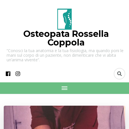
Osteopata Rossella
Coppola
“Conosci la tua anatomia e la tua fisiologia, ma quando poni le
mani sul corpo di un paziente, non dimenticare che vi abita
un’anima vivente”.