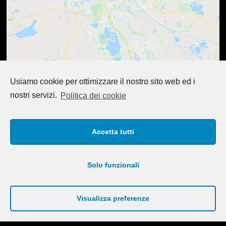
Per abilitare i cookie di Google Maps, fai clic su Accetto
Usiamo cookie per ottimizzare il nostro sito web ed i
nostri servizi.
Politica dei cookie
SONO D'ACCORDO
Accetta tutti
Solo funzionali
© Copyright 2026
Osteopata Rossella Coppola
. Tutti i
diritti riservati.
Blossom Health Coach | Sviluppato da
Blossom Themes
. Powered by
WordPress
.
Privacy policy
Visualizza preferenze
Cookie Policy
.